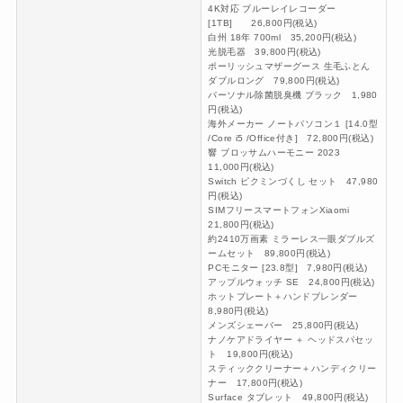
4K対応 ブルーレイレコーダー
[1TB] 26,800円(税込)
白州 18年 700ml 35,200円(税込)
光脱毛器 39,800円(税込)
ポーリッシュマザーグース 生毛ふとん
ダブルロング 79,800円(税込)
パーソナル除菌脱臭機 ブラック 1,980
円(税込)
海外メーカー ノートパソコン１ [14.0型
/Core i5 /Office付き] 72,800円(税込)
響 ブロッサムハーモニー 2023
11,000円(税込)
Switch ピクミンづくし セット 47,980
円(税込)
SIMフリースマートフォンXiaomi
21,800円(税込)
約2410万画素 ミラーレス一眼ダブルズ
ームセット 89,800円(税込)
PCモニター [23.8型] 7,980円(税込)
アップルウォッチ SE 24,800円(税込)
ホットプレート＋ハンドブレンダー
8,980円(税込)
メンズシェーバー 25,800円(税込)
ナノケアドライヤー ＋ ヘッドスパセッ
ト 19,800円(税込)
スティッククリーナー＋ハンディクリー
ナー 17,800円(税込)
Surface タブレット 49,800円(税込)