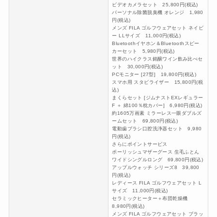
ビデオカメラセット 25,800円(税込)
パーソナル除菌脱臭機 オレンジ 1,980
円(税込)
メンズ FILA ゴルフウェアセット ネイビ
ー LLサイズ 11,000円(税込)
Bluetoothイヤホン＆Bluetoothスピー
カーセット 5,980円(税込)
世界のハイクラス銘醸ワイン飲み比べセ
ット 30,000円(税込)
PCモニター [27型] 19,800円(税込)
スマホ用 スタビライザー 15,800円(税
込)
まくらセット [ジムナストEXレギュラー
F ＋ 綿100％枕カバー] 6,980円(税込)
約1605万画素 ミラーレス一眼ダブルズ
ームセット 69,800円(税込)
電動歯ブラシ口腔洗浄器セット 9,980
円(税込)
さらにポイントサービス
ポーリッシュマザーグース 生毛ふとん
ワイドシングルロング 69,800円(税込)
アップルウォッチ シリーズ8 39,800
円(税込)
レディース FILA ゴルフウェアセット L
サイズ 11,000円(税込)
セラミックヒーター＋布団乾燥機
8,980円(税込)
メンズ FILA ゴルフウェアセット ブラッ