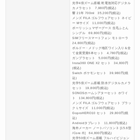
光学4倍ズーム搭載 乾電池対応デジタル
カメラセット 7,980円(税込)
響 21年 700ml 35,200円(税込)
メンズ FILA ゴルフウェアセット ネイビ
ー Mサイズ 11,000円(税込)
ポーリッシュマザーグース 生毛ふとん
シングル 69,800円(税込)
SIMフリースマートフォン モトローラ
24,800円(税込)
ボルドー・メドック地区ワイン入り＆全
て金賞受賞6本セット 4,780円(税込)
ガンプラセット 5,000円(税込)
Insta360 ONE X2 セット 34,800円
(税込)
Switch ポケモンセット 39,980円(税
込)
光学5倍ズーム搭載 防水デジタルカメラ
セット 19,800円(税込)
SONOSホームシアターセット ホワイ
ト 134,800円(税込)
メンズ FILA ゴルフウェアセット ブラッ
ク Lサイズ 11,000円(税込)
GoproHERO10 セット 29,800円(税
込)
Androidタブレット 11,800円(税込)
海外メーカー ノートパソコン３ [15.6型
/Core i5] 64,800円(税込)
光学50倍ズーム搭載 フルハイビジョン