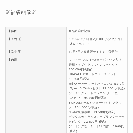
※福袋画像※
【値段】
商品内容に記載
【予約日】
2023年12月5日(火)8:00 から12月7日
(木)20:59まで
【発売日】
12月5日より通販サイトで抽選受付
【内容】
シャトー マルゴー&オーパスワン入り
豪華トップクラスワイン 5本セット
200,000円(税込)
HUAWEI スマートウォッチセット
23,800円(税込)
海外メーカー ノートパソコン２ [15.6型
/Ryzen 5 /Office付き] 79,800円(税込)
ゲーミングノートパソコン [15.6型
/Core i7] 99,800円(税込)
SONOSホームシアターセット ブラッ
ク 134,800円(税込)
加湿空気清浄機 13,500円(税込)
デジタルカメラ＆スマホプリンターセッ
トピンク 22,800円(税込)
ゲーミングモニター [21.5型] 8,980円
(税込)