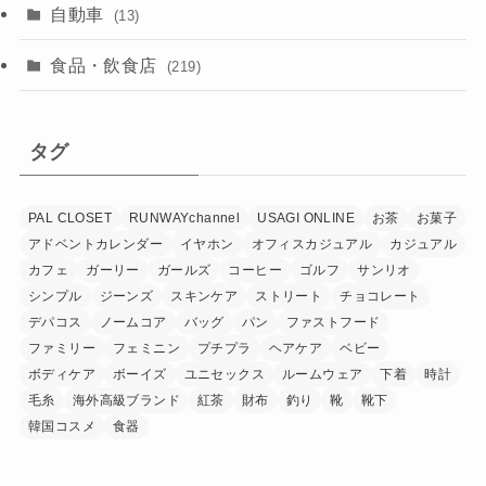
自動車
(13)
食品・飲食店
(219)
タグ
PAL CLOSET
RUNWAYchannel
USAGI ONLINE
お茶
お菓子
アドベントカレンダー
イヤホン
オフィスカジュアル
カジュアル
カフェ
ガーリー
ガールズ
コーヒー
ゴルフ
サンリオ
シンプル
ジーンズ
スキンケア
ストリート
チョコレート
デパコス
ノームコア
バッグ
パン
ファストフード
ファミリー
フェミニン
プチプラ
ヘアケア
ベビー
ボディケア
ボーイズ
ユニセックス
ルームウェア
下着
時計
毛糸
海外高級ブランド
紅茶
財布
釣り
靴
靴下
韓国コスメ
食器