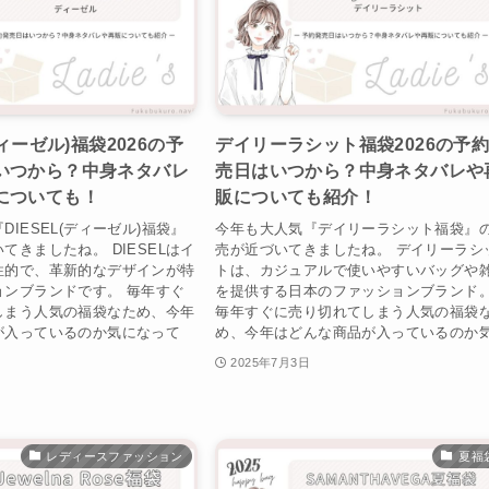
ディーゼル)福袋2026の予
デイリーラシット福袋2026の予
いつから？中身ネタバレ
売日はいつから？中身ネタバレや
についても！
販についても紹介！
DIESEL(ディーゼル)福袋』
今年も大人気『デイリーラシット福袋』
てきましたね。 DIESELはイ
売が近づいてきましたね。 デイリーラシ
性的で、革新的なデザインが特
トは、カジュアルで使いやすいバッグや
ョンブランドです。 毎年すぐ
を提供する日本のファッションブランド
しまう人気の福袋なため、今年
毎年すぐに売り切れてしまう人気の福袋
が入っているのか気になって
め、今年はどんな商品が入っているのか気.
2025年7月3日
レディースファッション
夏福