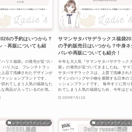
026の予約はいつから？
サマンサタバサデラックス福袋20
レ・再販についても紹
の予約販売日はいつから？中身ネ
バレや再販についても紹介！
『ハリス福袋』の発売が近づい
今年も大人気『サマンサタバサデラック
。 ハリスは、フレンチトラッ
袋』の発売が近づいてきましたね。 サマ
た上品で洗練されたデザインが
サタバサデラックスは、上質で洗練され
ファッションブランドです。
ザインのバッグや小物を展開する日本の
り切れてしまう人気の福袋なた
ッションブランドです。 毎年すぐに売り
な商品が入っているのか気...
れてしまう人気の福袋なため、今年はどん.
日
2025年7月11日
レディースファッション
レディースファッショ