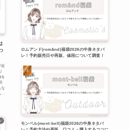
は
ロムアンド(rom&nd)福袋2026の中身ネタバ
つ
レ！予約販売日や再販、値段について調査！
が近
リ
物を
切
んな
..
ン
モンベル(mont-bell)福袋2026の中身ネタバ
レ！予約方法や再販、口コミ・購入するコツに