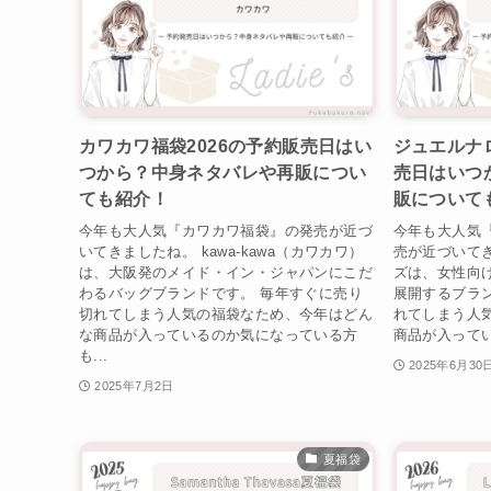
カワカワ福袋2026の予約販売日はい
ジュエルナロ
つから？中身ネタバレや再販につい
売日はいつ
ても紹介！
販について
今年も大人気『カワカワ福袋』の発売が近づ
今年も大人気
いてきましたね。 kawa‑kawa（カワカワ）
売が近づいて
は、大阪発のメイド・イン・ジャパンにこだ
ズは、女性向
わるバッグブランドです。 毎年すぐに売り
展開するブラ
切れてしまう人気の福袋なため、今年はどん
れてしまう人
な商品が入っているのか気になっている方
商品が入ってい
も...
2025年6月30
2025年7月2日
夏福袋