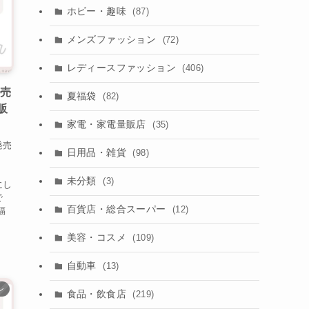
ホビー・趣味
(87)
メンズファッション
(72)
レディースファッション
(406)
発売
夏福袋
(82)
販
家電・家電量販店
(35)
発売
日用品・雑貨
(98)
未分類
(3)
にし
で
百貨店・総合スーパー
(12)
福
美容・コスメ
(109)
自動車
(13)
ン
食品・飲食店
(219)