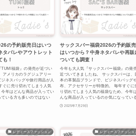
2026の予約販売日はいつ
サックスバー福袋2026の予約販
ネタバレやアウトレット
はいつから？中身ネタバレや再販
ても！
ついても調査！
TUMI福袋』の発売が近づい
今年も大人気『サックスバー福袋』の発
。 アメリカのラグジュアリー
近づいてきましたね。 サックスバーは、
ビジネスバッグや旅行用品が人
本の革製品ブランドで、ビジネスバッグ
年すぐに売り切れてしまう人気
布、アクセサリーが特徴的。 毎年すぐに
、今年はどんな商品が入ってい
り切れてしまう人気の福袋なため、今年
っている方も多いのではない
んな商品が入っているのか気になっている.
2025年7月29日
レディースファッション
レディースファッショ