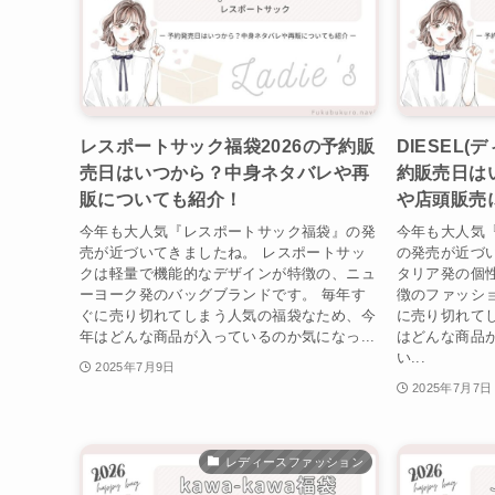
レスポートサック福袋2026の予約販
DIESEL(
売日はいつから？中身ネタバレや再
約販売日は
販についても紹介！
や店頭販売
今年も大人気『レスポートサック福袋』の発
今年も大人気『
売が近づいてきましたね。 レスポートサッ
の発売が近づい
クは軽量で機能的なデザインが特徴の、ニュ
タリア発の個
ーヨーク発のバッグブランドです。 毎年す
徴のファッシ
ぐに売り切れてしまう人気の福袋なため、今
に売り切れて
年はどんな商品が入っているのか気になっ...
はどんな商品
い...
2025年7月9日
2025年7月7日
レディースファッション