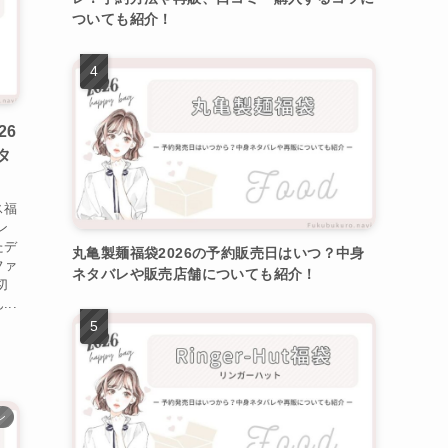
ついても紹介！
26
タ
ス福
ン
たデ
丸亀製麺福袋2026の予約販売日はいつ？中身
ファ
ネタバレや販売店舗についても紹介！
切
..
ン