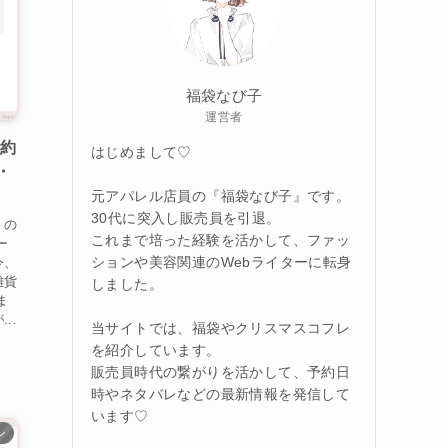
福袋なび子
運営者
予約
はじめまして♡
・
元アパレル店員の『福袋なび子』です。
30代に突入し販売員を引退。
』の
これまで培った経験を活かして、ファッ
ー
ションや美容関連のWebライターに転身
今、
雑貨
しました。
ま
..
当サイトでは、福袋やクリスマスコフレ
を紹介しています。
販売員時代の繋がりを活かして、予約日
時やネタバレなどの最新情報を発信して
います♡
ン