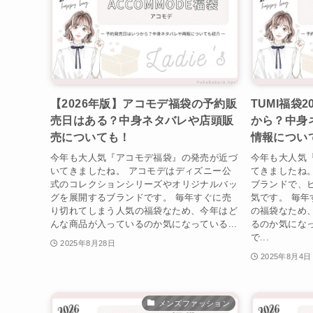
【2026年版】アコモデ福袋の予約販
TUMI福袋
売日はある？中身ネタバレや店頭販
から？中身
売についても！
情報につい
今年も大人気『アコモデ福袋』の発売が近づ
今年も大人気『
いてきましたね。 アコモデはディズニー公
てきましたね
式のコレクションシリーズやオリジナルバッ
ブランドで、
グを展開するブランドです。 毎年すぐに売
気です。 毎
り切れてしまう人気の福袋なため、今年はど
の福袋なため
んな商品が入っているのか気になっている...
るのか気にな
で...
2025年8月28日
2025年8月4日
メンズファッション