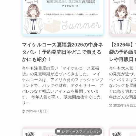
マイケルコース夏福袋2026の中身ネ
【2026年
タバレ！予約発売日やどこで買える
袋の予約販
かにも紹介！
レや再販日
今年も注目度の高い「マイケルコース夏福
今年も大人気
袋」の発売時期が近づいてきました。 マイ
の発売が近づ
ケルコースは、アメリカ発のファッションブ
ベイパリスは
ランドで、バッグや財布、アクセサリー、ア
なバッグを展
パレルなど幅広いアイテムを展開していま
ぐに売り切れ
す。 毎年人気が高く、販売開始後すぐに売
年はどんな商品
り...
2025年9月22
2026年7月1日
レディースファッション