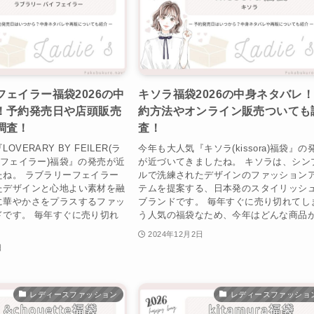
ェイラー福袋2026の中
キソラ福袋2026の中身ネタバレ
！予約発売日や店頭販売
約方法やオンライン販売ついても
調査！
査！
VERARY BY FEILER(ラ
今年も大人気『キソラ(kissora)福袋』の
 フェイラー)福袋』の発売が近
が近づいてきましたね。 キソラは、シン
たね。 ラブラリーフェイラー
ルで洗練されたデザインのファッション
たデザインと心地よい素材を融
テムを提案する、日本発のスタイリッシ
に華やかさをプラスするファッ
ブランドです。 毎年すぐに売り切れてし
ドです。 毎年すぐに売り切れ
う人気の福袋なため、今年はどんな商品が.
2024年12月2日
日
レディースファッション
レディースファッショ