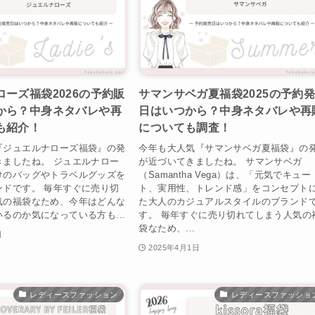
ーズ福袋2026の予約販
サマンサベガ夏福袋2025の予約
から？中身ネタバレや再
日はいつから？中身ネタバレや再
も紹介！
についても調査！
『ジュエルナローズ福袋』の発
今年も大人気『サマンサベガ夏福袋』の
きましたね。 ジュエルナロー
が近づいてきましたね。 サマンサベガ
けのバッグやトラベルグッズを
（Samantha Vega）は、「元気でキュー
ンドです。 毎年すぐに売り切
ト、実用性、トレンド感」をコンセプト
気の福袋なため、今年はどんな
た大人のカジュアルスタイルのブランド
るのか気になっている方も...
す。 毎年すぐに売り切れてしまう人気の
袋なため、...
日
2025年4月1日
レディースファッション
レディースファッショ