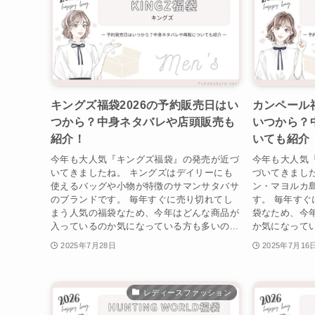
キングズ福袋2026の予約販売日はい
カンペール福
つから？中身ネタバレや店頭販売も
いつから？
紹介！
いても紹介
今年も大人気『キングズ福袋』の発売が近づ
今年も大人気
いてきましたね。 キングズはデイリーにも
づいてきまし
使えるバッグや小物が特徴のサマンサタバサ
ン・マヨルカ
のブランドです。 毎年すぐに売り切れてし
す。 毎年す
まう人気の福袋なため、今年はどんな商品が
袋なため、今
入っているのか気になっている方も多いの...
か気になってい
2025年7月28日
2025年7月16
レディースファッション