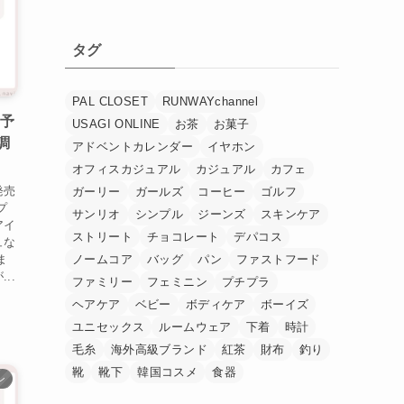
タグ
PAL CLOSET
RUNWAYchannel
！予
USAGI ONLINE
お茶
お菓子
調
アドベントカレンダー
イヤホン
オフィスカジュアル
カジュアル
カフェ
発売
ガーリー
ガールズ
コーヒー
ゴルフ
プ
サンリオ
シンプル
ジーンズ
スキンケア
アイ
ストリート
チョコレート
デパコス
ュな
ま
ノームコア
バッグ
パン
ファストフード
..
ファミリー
フェミニン
プチプラ
ヘアケア
ベビー
ボディケア
ボーイズ
ユニセックス
ルームウェア
下着
時計
毛糸
海外高級ブランド
紅茶
財布
釣り
靴
靴下
韓国コスメ
食器
ン