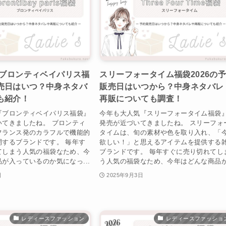
】ブロンティベイパリス福
スリーフォータイム福袋2026の
売日はいつ？中身ネタバ
販売日はいつから？中身ネタバレ
も紹介！
再販についても調査！
『ブロンティベイパリス福袋』
今年も大人気『スリーフォータイム福袋
いてきましたね。 ブロンティ
発売が近づいてきましたね。 スリーフォ
フランス発のカラフルで機能的
タイムは、旬の素材や色を取り入れ、「
開するブランドです。 毎年す
欲しい！」と思えるアイテムを提供する
てしまう人気の福袋なため、今
ブランドです。 毎年すぐに売り切れてし
が入っているのか気になっ...
う人気の福袋なため、今年はどんな商品が.
日
2025年9月3日
レディースファッション
レディースファッショ