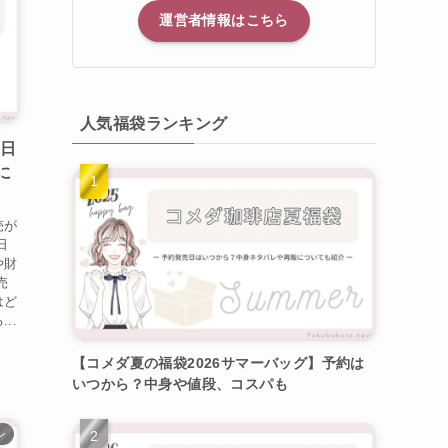
運営者情報はこちら
人気福袋ランキング
売日
に
売が
日
や財
売
はど
..
【コメダ夏の福袋2026サマーバッグ】予約は
いつから？中身や値段、コスパも
ン