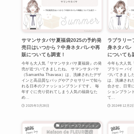
サマンサタバサ夏福袋2025の予約発
ラブラリーフ
売日はいつから？中身ネタバレや再
身ネタバレ
販についても調査！
についても
今年も大人気『サマンサタバサ夏福袋』の発
今年も大人気『LO
売が近づいてきましたね。 サマンサタバサ
ブラリー バイ
（Samantha Thavasa）は、洗練されたデザ
づいてきまし
インと高品質なバッグやアクセサリーで知ら
は、洗練され
れる日本のファッションブランドです。 毎
合させ、日常
年すぐに売り切れてしまう人気の福袋なた
ションブラン
め...
て...
2025年3月28日
2024年12月2
レディースファッション