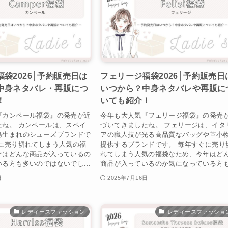
袋2026│予約販売日は
フェリージ福袋2026│予約販売日
中身ネタバレ・再販につ
いつから？中身ネタバレや再販に
！
いても紹介！
『カンペール福袋』の発売が近
今年も大人気『フェリージ福袋』の発売
たね。 カンペールは、スペイ
づいてきましたね。 フェリージは、イタ
島生まれのシューズブランドで
アの職人技が光る高品質なバッグや革小
ぐに売り切れてしまう人気の福
提供するブランドです。 毎年すぐに売り
年はどんな商品が入っているの
れてしまう人気の福袋なため、今年はど
る方も多いのではないでし...
商品が入っているのか気になっている方も.
日
2025年7月16日
レディースファッション
レディースファッショ