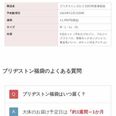
商品名
ブリヂストンゴルフ 2025年新春福袋
予約販売日
2024年11月1日0時
値段
11,000円(税込)
サイズ
M・L・LL・3L
内容
5点セット（中わたブルゾン、フルジッ
プフリース、長袖モックネックシャツ、
裏起毛パンツ、ポケット付きアイテム）
ブリヂストン福袋のよくある質問
ブリヂストン福袋はいつ届く？
大体のお届け予定日は
『約1週間～1か月