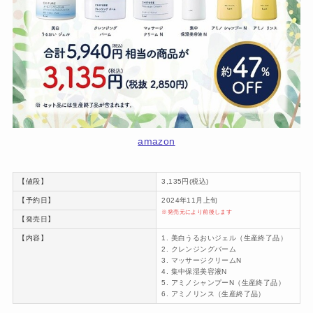
amazon
【値段】
3,135円(税込)
【予約日】
2024年11月上旬
※発売元により前後します
【発売日】
【内容】
1. 美白うるおいジェル（生産終了品）
2. クレンジングバーム
3. マッサージクリームN
4. 集中保湿美容液N
5. アミノシャンプーN（生産終了品）
6. アミノリンス（生産終了品）