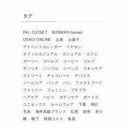
タグ
PAL CLOSET
RUNWAYchannel
USAGI ONLINE
お茶
お菓子
アドベントカレンダー
イヤホン
オフィスカジュアル
カジュアル
カフェ
ガーリー
ガールズ
コーヒー
ゴルフ
サンリオ
シンプル
ジーンズ
スキンケア
ストリート
チョコレート
デパコス
ノームコア
バッグ
パン
ファストフード
ファミリー
フェミニン
プチプラ
ヘアケア
ベビー
ボディケア
ボーイズ
ユニセックス
ルームウェア
下着
時計
毛糸
海外高級ブランド
紅茶
財布
釣り
靴
靴下
韓国コスメ
食器