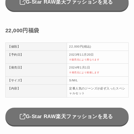
G-Star RAW楽天ファッションを見る
22,000円福袋
【値段】
22,000円(税込)
【予約日】
2023年11月20日
※販売元により異なります
【発売日】
2024年1月1日
※発売元により前後します
【サイズ】
S/M/L
【内容】
定番人気のジーンズが必ず入ったスペシ
ャルセット
G-Star RAW楽天ファッションを見る