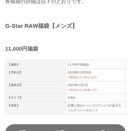
各福袋の詳細は以下のとおりです。
G-Star RAW福袋【メンズ】
11,000円福袋
【値段】
11,000円(税込)
【予約日】
2023年11月20日
※販売元により異なります
【発売日】
2024年1月1日
※発売元により前後します
【サイズ】
S/M/L
【内容】
定番人気のジーンズとTシャツが必ず入
ったスペシャルセット