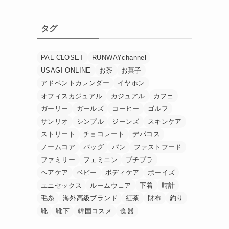
タグ
PAL CLOSET
RUNWAYchannel
USAGI ONLINE
お茶
お菓子
アドベントカレンダー
イヤホン
オフィスカジュアル
カジュアル
カフェ
ガーリー
ガールズ
コーヒー
ゴルフ
サンリオ
シンプル
ジーンズ
スキンケア
ストリート
チョコレート
デパコス
ノームコア
バッグ
パン
ファストフード
ファミリー
フェミニン
プチプラ
ヘアケア
ベビー
ボディケア
ボーイズ
ユニセックス
ルームウェア
下着
時計
毛糸
海外高級ブランド
紅茶
財布
釣り
靴
靴下
韓国コスメ
食器