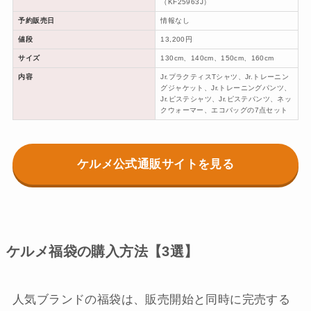
（KF25963J）
予約販売日
情報なし
値段
13,200円
サイズ
130cm、140cm、150cm、160cm
内容
Jr.プラクティスTシャツ、Jr.トレーニン
グジャケット、Jr.トレーニングパンツ、
Jr.ピステシャツ、Jr.ピステパンツ、ネッ
クウォーマー、エコバッグの7点セット
ケルメ公式通販サイトを見る
ケルメ福袋の購入方法【3選】
人気ブランドの福袋は、販売開始と同時に完売する