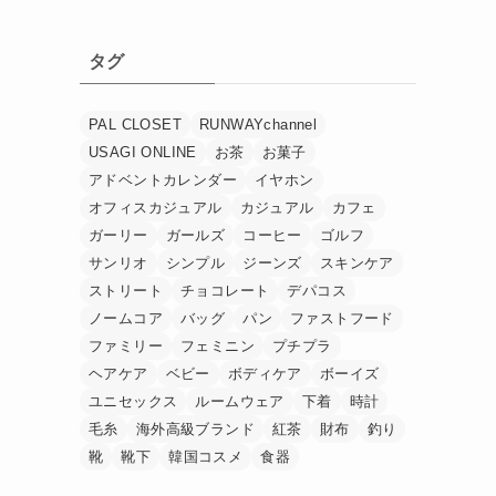
タグ
PAL CLOSET
RUNWAYchannel
USAGI ONLINE
お茶
お菓子
アドベントカレンダー
イヤホン
オフィスカジュアル
カジュアル
カフェ
ガーリー
ガールズ
コーヒー
ゴルフ
サンリオ
シンプル
ジーンズ
スキンケア
ストリート
チョコレート
デパコス
ノームコア
バッグ
パン
ファストフード
ファミリー
フェミニン
プチプラ
ヘアケア
ベビー
ボディケア
ボーイズ
ユニセックス
ルームウェア
下着
時計
毛糸
海外高級ブランド
紅茶
財布
釣り
靴
靴下
韓国コスメ
食器