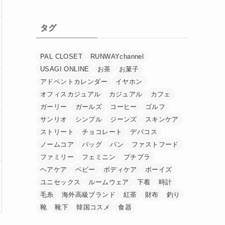
タグ
PAL CLOSET
RUNWAYchannel
USAGI ONLINE
お茶
お菓子
アドベントカレンダー
イヤホン
オフィスカジュアル
カジュアル
カフェ
ガーリー
ガールズ
コーヒー
ゴルフ
サンリオ
シンプル
ジーンズ
スキンケア
ストリート
チョコレート
デパコス
ノームコア
バッグ
パン
ファストフード
ファミリー
フェミニン
プチプラ
ヘアケア
ベビー
ボディケア
ボーイズ
ユニセックス
ルームウェア
下着
時計
毛糸
海外高級ブランド
紅茶
財布
釣り
靴
靴下
韓国コスメ
食器