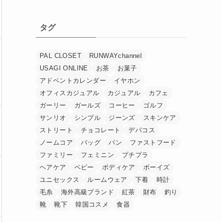
タグ
PAL CLOSET
RUNWAYchannel
USAGI ONLINE
お茶
お菓子
アドベントカレンダー
イヤホン
オフィスカジュアル
カジュアル
カフェ
ガーリー
ガールズ
コーヒー
ゴルフ
サンリオ
シンプル
ジーンズ
スキンケア
ストリート
チョコレート
デパコス
ノームコア
バッグ
パン
ファストフード
ファミリー
フェミニン
プチプラ
ヘアケア
ベビー
ボディケア
ボーイズ
ユニセックス
ルームウェア
下着
時計
毛糸
海外高級ブランド
紅茶
財布
釣り
靴
靴下
韓国コスメ
食器