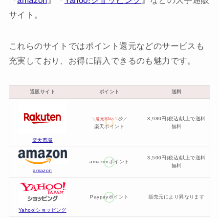
『
amazon
』『
Yahoo!ショッピング
』などの大手通販
サイト。
これらのサイトではポイント還元などのサービスも
充実しており、お得に購入できるのも魅力です。
通販サイト
ポイント
送料
3,980円(税込)以上で送料
＼
還元率No.1
／
楽天ポイント
無料
楽天市場
3,500円(税込)以上で送料
amazonポイント
無料
amazon
Paypayポイント
販売元により異なります
Yahoo!ショッピング