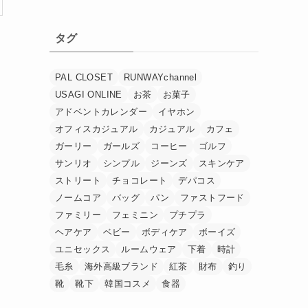
タグ
PAL CLOSET
RUNWAYchannel
USAGI ONLINE
お茶
お菓子
アドベントカレンダー
イヤホン
オフィスカジュアル
カジュアル
カフェ
ガーリー
ガールズ
コーヒー
ゴルフ
サンリオ
シンプル
ジーンズ
スキンケア
ストリート
チョコレート
デパコス
ノームコア
バッグ
パン
ファストフード
ファミリー
フェミニン
プチプラ
ヘアケア
ベビー
ボディケア
ボーイズ
ユニセックス
ルームウェア
下着
時計
毛糸
海外高級ブランド
紅茶
財布
釣り
靴
靴下
韓国コスメ
食器