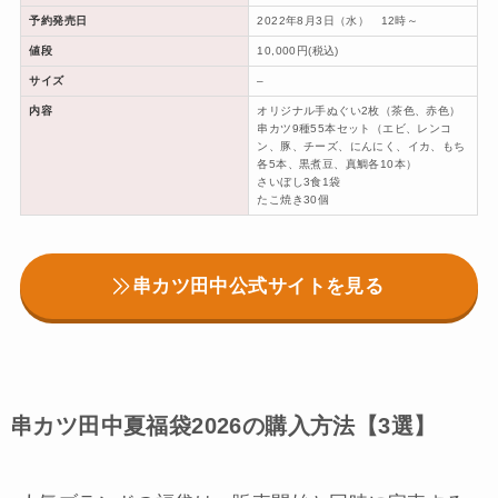
予約発売日
2022年8月3日（水） 12時～
値段
10,000円(税込)
サイズ
–
内容
オリジナル手ぬぐい2枚（茶色、赤色）
串カツ9種55本セット（エビ、レンコ
ン、豚、チーズ、にんにく、イカ、もち
各5本、黒煮豆、真鯛各10本）
さいぼし3食1袋
たこ焼き30個
串カツ田中公式サイトを見る
串カツ田中夏福袋2026の購入方法【3選】