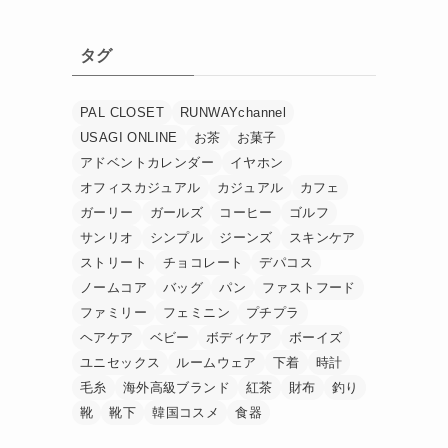
タグ
PAL CLOSET
RUNWAYchannel
USAGI ONLINE
お茶
お菓子
アドベントカレンダー
イヤホン
オフィスカジュアル
カジュアル
カフェ
ガーリー
ガールズ
コーヒー
ゴルフ
サンリオ
シンプル
ジーンズ
スキンケア
ストリート
チョコレート
デパコス
ノームコア
バッグ
パン
ファストフード
ファミリー
フェミニン
プチプラ
ヘアケア
ベビー
ボディケア
ボーイズ
ユニセックス
ルームウェア
下着
時計
毛糸
海外高級ブランド
紅茶
財布
釣り
靴
靴下
韓国コスメ
食器