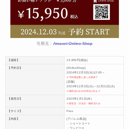
引用元：
Amavel Online Shop
【値段】
15,950円(税込)
【予約日】
[OnlineShop]
2024年12月3日(火)12:00～
※予約既定数に達し次第終了
[店舗]
2024年12月3日(火)～12月31日(火)
※梅田店のみ12月30日(月)まで
【発売日】
2025年1月1日(水)
※新宿店・渋谷店・梅田店のみ
【サイズ】
Free
【内容】
[アパレル商品]
・ショートコート
・ワンピース