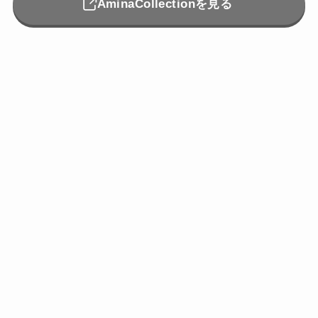
AminaCollectionを見る