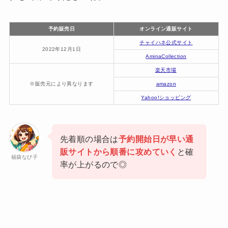
予約販売日
オンライン通販サイト
チャイハネ公式サイト
2022年12月1日
AminaCollection
楽天市場
※販売元により異なります
amazon
Yahoo!ショッピング
先着順の場合は
予約開始日が早い通
販サイトから順番に攻めていく
と確
福袋なび子
率が上がるので◎