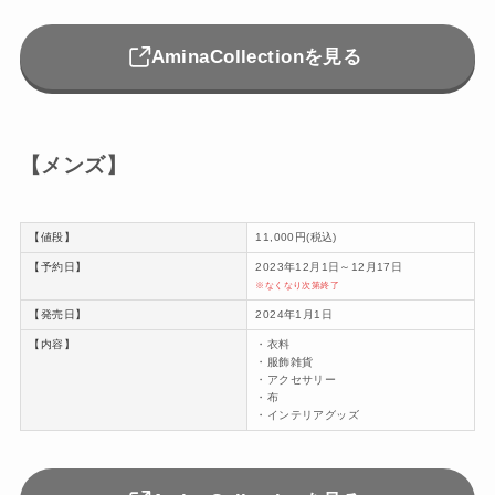
AminaCollectionを見る
【メンズ】
【値段】
11,000円(税込)
【予約日】
2023年12月1日～12月17日
※なくなり次第終了
【発売日】
2024年1月1日
【内容】
・衣料
・服飾雑貨
・アクセサリー
・布
・インテリアグッズ