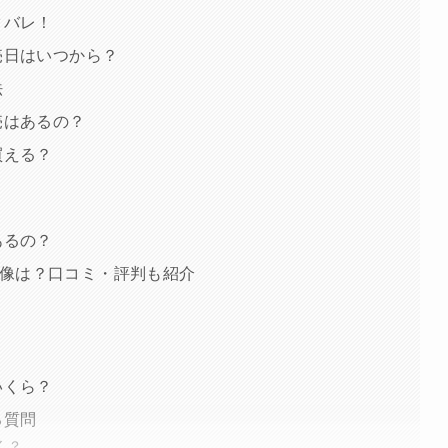
タバレ！
売日はいつから？
法
売はあるの？
買える？
あるの？
像は？口コミ・評判も紹介
いくら？
る質問
く？