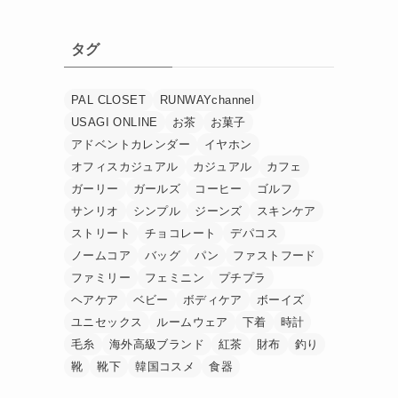
タグ
PAL CLOSET
RUNWAYchannel
USAGI ONLINE
お茶
お菓子
アドベントカレンダー
イヤホン
オフィスカジュアル
カジュアル
カフェ
ガーリー
ガールズ
コーヒー
ゴルフ
サンリオ
シンプル
ジーンズ
スキンケア
ストリート
チョコレート
デパコス
ノームコア
バッグ
パン
ファストフード
ファミリー
フェミニン
プチプラ
ヘアケア
ベビー
ボディケア
ボーイズ
ユニセックス
ルームウェア
下着
時計
毛糸
海外高級ブランド
紅茶
財布
釣り
靴
靴下
韓国コスメ
食器