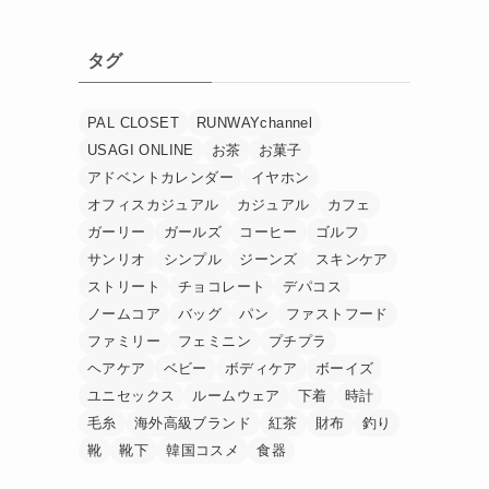
タグ
PAL CLOSET
RUNWAYchannel
USAGI ONLINE
お茶
お菓子
アドベントカレンダー
イヤホン
オフィスカジュアル
カジュアル
カフェ
ガーリー
ガールズ
コーヒー
ゴルフ
サンリオ
シンプル
ジーンズ
スキンケア
ストリート
チョコレート
デパコス
ノームコア
バッグ
パン
ファストフード
ファミリー
フェミニン
プチプラ
ヘアケア
ベビー
ボディケア
ボーイズ
ユニセックス
ルームウェア
下着
時計
毛糸
海外高級ブランド
紅茶
財布
釣り
靴
靴下
韓国コスメ
食器