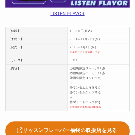
LISTEN FLAVOR
【値段】
13,200円(税込)
【予約日】
2024年11月27日(水)
【発売日】
2025年1月1日(水)
※発売元により前後します
【サイズ】
FREE
【内容】
①福袋限定ジャージ/１点
②福袋限定パーカー/１点
③福袋限定ロンT/１点
＋
④ランダムお洋服/1点
⑤ランダムグッズ/1点
＋
特製トートバック付き
※通常販売価格¥44,000相当
リッスンフレーバー福袋の取扱店を見る