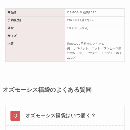
商品名
OSMOSIS 福袋2025
予約販売日
2024年11月17日～
値段
13,200円(税込)
サイズ
–
内容
約50,000円相当のアイテム
例：サロペット、ニット・ワンピース類
計約5～7点、アウター・トップス・ボト
ムなど
オズモーシス福袋のよくある質問
オズモーシス福袋はいつ届く？