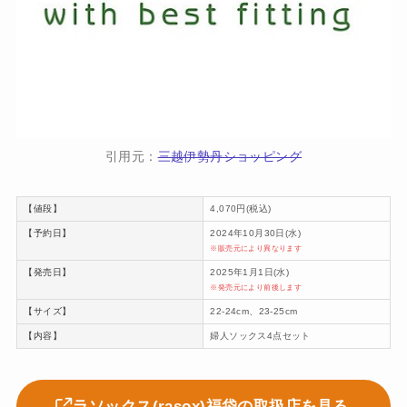
引用元：
三越伊勢丹ショッピング
【値段】
4,070円(税込)
【予約日】
2024年10月30日(水)
※販売元により異なります
【発売日】
2025年1月1日(水)
※発売元により前後します
【サイズ】
22-24cm、23-25cm
【内容】
婦人ソックス4点セット
ラソックス(rasox)福袋の取扱店を見る