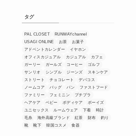
タグ
PAL CLOSET
RUNWAYchannel
USAGI ONLINE
お茶
お菓子
アドベントカレンダー
イヤホン
オフィスカジュアル
カジュアル
カフェ
ガーリー
ガールズ
コーヒー
ゴルフ
サンリオ
シンプル
ジーンズ
スキンケア
ストリート
チョコレート
デパコス
ノームコア
バッグ
パン
ファストフード
ファミリー
フェミニン
プチプラ
ヘアケア
ベビー
ボディケア
ボーイズ
ユニセックス
ルームウェア
下着
時計
毛糸
海外高級ブランド
紅茶
財布
釣り
靴
靴下
韓国コスメ
食器