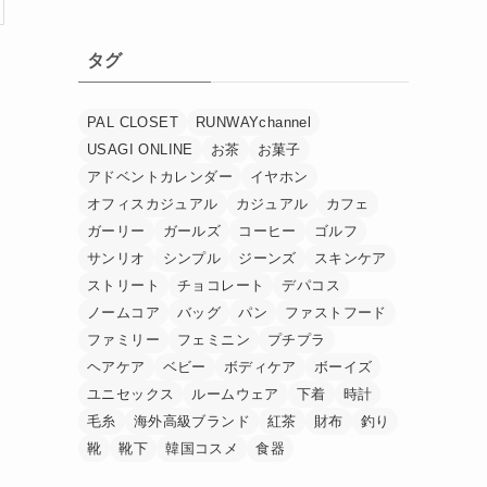
タグ
PAL CLOSET
RUNWAYchannel
USAGI ONLINE
お茶
お菓子
アドベントカレンダー
イヤホン
オフィスカジュアル
カジュアル
カフェ
ガーリー
ガールズ
コーヒー
ゴルフ
サンリオ
シンプル
ジーンズ
スキンケア
ストリート
チョコレート
デパコス
ノームコア
バッグ
パン
ファストフード
ファミリー
フェミニン
プチプラ
ヘアケア
ベビー
ボディケア
ボーイズ
ユニセックス
ルームウェア
下着
時計
毛糸
海外高級ブランド
紅茶
財布
釣り
靴
靴下
韓国コスメ
食器