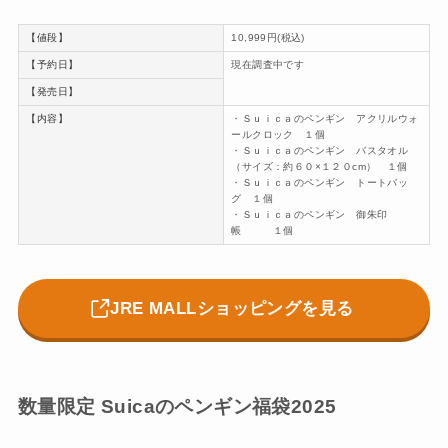
【値段】
10,999円(税込)
【予約日】
現在調査中です
【発売日】
【内容】
・Ｓｕｉｃａのペンギン アクリルウォ
ールクロック １個
・Ｓｕｉｃａのペンギン バスタオル
（サイズ：約６０×１２０cm） １個
・Ｓｕｉｃａのペンギン トートバッ
グ １個
・Ｓｕｉｃａのペンギン 御朱印
帳 １個
JRE MALLショッピングを見る
数量限定 Suicaのペンギン福袋2025