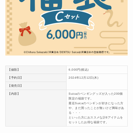
【値段】
6,000円(税込)
【予約日】
2024年12月12日(木)
【発売日】
【内容】
Suicaのペンギングッズが入った200個
限定の福袋です。
最近Suicaのペンギンが好きになった方
や、まだ買ったことが無いけど興味があ
る・・・
といった方におススメな計8アイテムを
セットしたお得な福袋です。