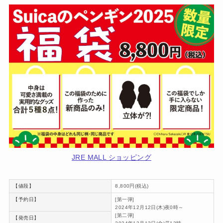
JRE MALL ショッピング
【値段】
8,800円(税込)
【予約日】
[第一弾]
2024年12月12日(木)夜0時～
[第二弾]
【発売日】