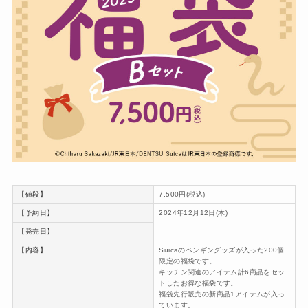
【値段】
7,500円(税込)
【予約日】
2024年12月12日(木)
【発売日】
【内容】
Suicaのペンギングッズが入った200個
限定の福袋です。
キッチン関連のアイテム計6商品をセッ
トしたお得な福袋です。
福袋先行販売の新商品1アイテムが入っ
ています。