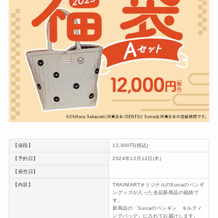
【値段】
12,000円(税込)
【予約日】
2024年12月12日(木)
【発売日】
【内容】
TRAINIARTオリジナルのSuicaのペンギ
ングッズが入った全品新商品の福袋で
す。
新商品の「Suicaのペンギン キルティ
ングバッグ」に入れてお届けします。