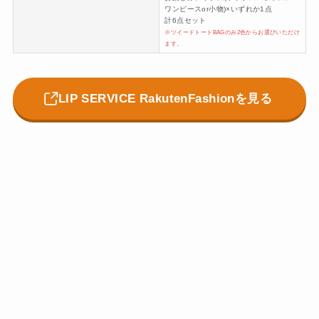
ワンピースor小物)×いずれか1点
計6点セット
※ツイードトートBAGのみ2色からお選びいただけ
ます。
LIP SERVICE RakutenFashionを見る