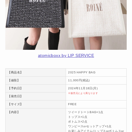
atomicboxx by LIP SERVICE
【商品名】
2025 HAPPY BAG
【値段】
11,000円(税込)
【予約日】
2024年11月18日(月)
※販売元により異なります
【発売日】
【サイズ】
FREE
【内容】
ツイードトートBAG×1点
トップス×1点
ボトムス×2点
ワンピースorセットアップ×1点
お楽しみアイテム(トップスorボトムスor