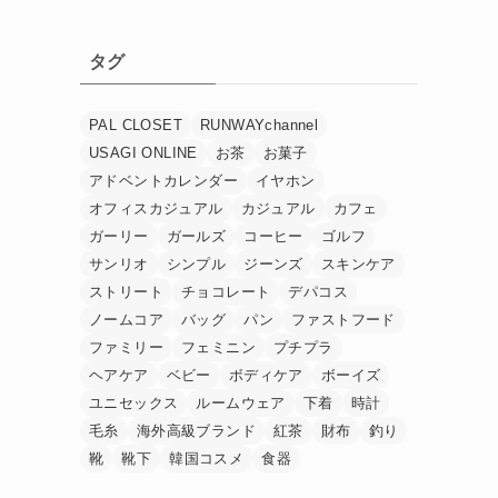
タグ
PAL CLOSET
RUNWAYchannel
USAGI ONLINE
お茶
お菓子
アドベントカレンダー
イヤホン
オフィスカジュアル
カジュアル
カフェ
ガーリー
ガールズ
コーヒー
ゴルフ
サンリオ
シンプル
ジーンズ
スキンケア
ストリート
チョコレート
デパコス
ノームコア
バッグ
パン
ファストフード
ファミリー
フェミニン
プチプラ
ヘアケア
ベビー
ボディケア
ボーイズ
ユニセックス
ルームウェア
下着
時計
毛糸
海外高級ブランド
紅茶
財布
釣り
靴
靴下
韓国コスメ
食器