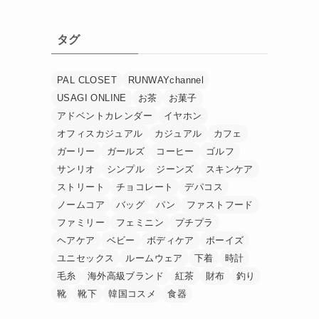
タグ
PAL CLOSET
RUNWAYchannel
USAGI ONLINE
お茶
お菓子
アドベントカレンダー
イヤホン
オフィスカジュアル
カジュアル
カフェ
ガーリー
ガールズ
コーヒー
ゴルフ
サンリオ
シンプル
ジーンズ
スキンケア
ストリート
チョコレート
デパコス
ノームコア
バッグ
パン
ファストフード
ファミリー
フェミニン
プチプラ
ヘアケア
ベビー
ボディケア
ボーイズ
ユニセックス
ルームウェア
下着
時計
毛糸
海外高級ブランド
紅茶
財布
釣り
靴
靴下
韓国コスメ
食器