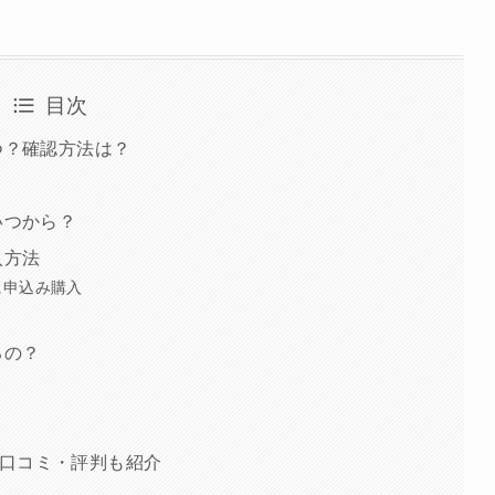
目次
つ？確認方法は？
！
いつから？
入方法
に申込み購入
るの？
？
？
口コミ・評判も紹介